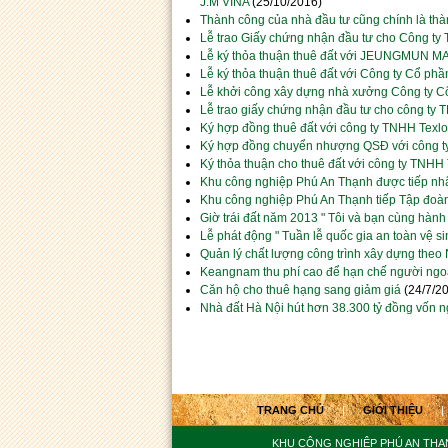
J.M VINA
(25/10/2016)
Thành công của nhà đầu tư cũng chính là thà
Lễ trao Giấy chứng nhận đầu tư cho Côn
Lễ ký thỏa thuận thuê đất với JEUNGMUN 
Lễ ký thỏa thuận thuê đất với Công ty Cổ
Lễ khởi công xây dựng nhà xưởng Công ty C
Lễ trao giấy chứng nhận đầu tư cho công t
Ký hợp đồng thuê đất với công ty TNHH Texlot
Ký hợp đồng chuyển nhượng QSĐ với công 
Ký thỏa thuận cho thuê đất với công ty TNH
Khu công nghiệp Phú An Thạnh được tiếp nhậ
Khu công nghiệp Phú An Thạnh tiếp Tập đoà
Giờ trái đất năm 2013 " Tôi và bạn cùng hành
Lễ phát động " Tuần lễ quốc gia an toàn vệ 
Quản lý chất lượng công trình xây dựng theo
Keangnam thu phí cao để hạn chế người ngoà
Căn hộ cho thuê hạng sang giảm giá
(24/7/2
Nhà đất Hà Nội hút hơn 38.300 tỷ đồng vốn 
TRANG CHỦ
|
GIỚI THIỆU
|
KHU CÔNG NGHIỆP PHÚ AN THẠ