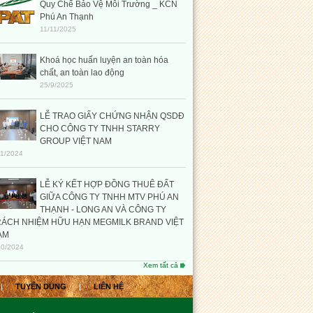
Quy Chế Bảo Vệ Môi Trường _ KCN
Phú An Thạnh
11/11/2025
Khoá học huấn luyện an toàn hóa
chất, an toàn lao động
25/9/2025
LỄ TRAO GIẤY CHỨNG NHẬN QSDĐ
CHO CÔNG TY TNHH STARRY
GROUP VIỆT NAM
11/2024
LỄ KÝ KẾT HỢP ĐỒNG THUÊ ĐẤT
GIỮA CÔNG TY TNHH MTV PHÚ AN
THẠNH - LONG AN VÀ CÔNG TY
RÁCH NHIỆM HỮU HẠN MEGMILK BRAND VIỆT
AM
10/2024
Xem tất cả
|
TUYỂN DỤNG
|
LIÊN HỆ