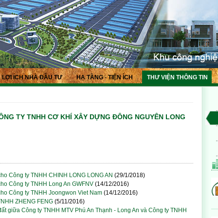
LỢI ÍCH NHÀ ĐẦU TƯ
HẠ TẦNG - TIỆN ÍCH
THƯ VIỆN THÔNG TIN
CÔNG TY TNHH CƠ KHÍ XÂY DỰNG ĐÔNG NGUYÊN LONG
ất cho Công ty TNHH CHINH LONG LONG AN
(29/1/2018)
t cho Công ty TNHH Long An GWFNV
(14/12/2016)
 cho Công ty TNHH Joongwon Viet Nam
(14/12/2016)
ty TNHH ZHENG FENG
(5/11/2016)
 đất giữa Công ty TNHH MTV Phú An Thạnh - Long An và Công ty TNHH