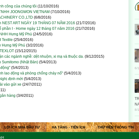
nh công của chúng tôi
(11/10/2016)
g ty TNHH JOONGWON VIETNAM
(7/10/2016)
MACHINERY CO.,LTD
(6/8/2016)
 phần NEST ART NGÀY 19 THÁNG 07 NĂM 2016
(21/7/2016)
ổ phần I - Home ngày 12 tháng 07 năm 2016
(21/7/2016)
y TNHH Hưng Mỹ Phú
(24/5/2016)
 Textile
(25/4/2016)
ty Hưng Mỹ Phú
(3/2/2016)
H TEXLOT
(15/12/2015)
n các ngành nghề: dệt nhuộm, xi mạ và thuộc da.
(9/12/2015)
n Sumitomo (Nhật Bản)
(5/4/2013)
 động"
(5/4/2013)
6/
sinh lao động và phòng chống cháy nổ"
(5/4/2013)
 Nghị định mới
(5/4/2013)
i vào gửi xe
(24/7/2011)
011)
ngân hàng
(3/4/2011)
T
N
8/
LỢI ÍCH NHÀ ĐẦU TƯ
|
HẠ TẦNG - TIỆN ÍCH
|
THƯ VIỆN THÔNG TIN
NH