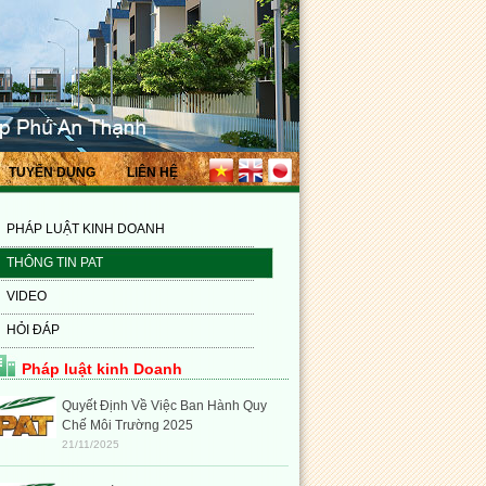
TUYỂN DỤNG
LIÊN HỆ
PHÁP LUẬT KINH DOANH
THÔNG TIN PAT
VIDEO
HỎI ĐÁP
Pháp luật kinh Doanh
Quyết Định Về Việc Ban Hành Quy
Chế Môi Trường 2025
21/11/2025