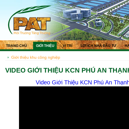
TRANG CHỦ
GIỚI THIỆU
VỊ TRÍ
LỢI ÍCH NHÀ ĐẦU TƯ
HẠ
Giới thiệu khu công nghiệp
VIDEO GIỚI THIỆU KCN PHÚ AN THẠN
Video Giới Thiệu KCN Phú An Thạnh