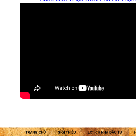
TRANG CHỦ
|
GIỚI THIỆU
|
LỢI ÍCH NHÀ ĐẦU TƯ
|